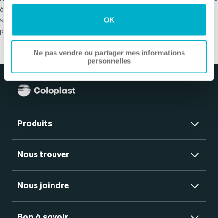
sur « Paramètres des cookies ». Veuillez consulter notre
à la continence ainsi que les soins de la peau et des plaies. Nous
Politique en matière de cookies et notre Avis de
OK
sommes actifs dans le monde entier et employons plus de 11000
confidentialité pour plus d'informations.
personnes.
Ne pas vendre ou partager mes informations
personnelles
Produits
Nous trouver
Nous joindre
Bon à savoir